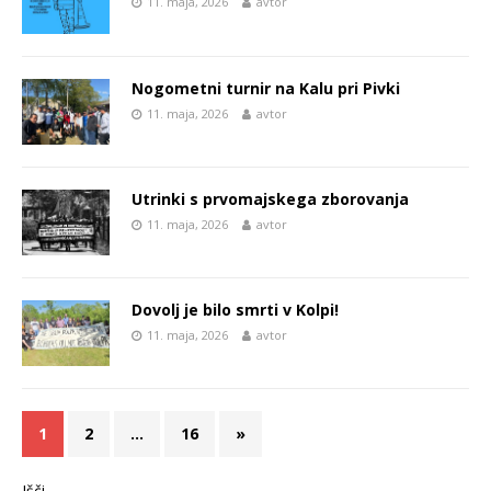
11. maja, 2026
avtor
Nogometni turnir na Kalu pri Pivki
11. maja, 2026
avtor
Utrinki s prvomajskega zborovanja
11. maja, 2026
avtor
Dovolj je bilo smrti v Kolpi!
11. maja, 2026
avtor
1
2
…
16
»
Išči