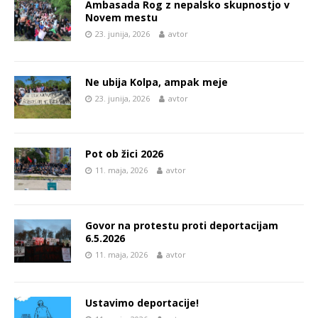
Ambasada Rog z nepalsko skupnostjo v
Novem mestu
23. junija, 2026
avtor
Ne ubija Kolpa, ampak meje
23. junija, 2026
avtor
Pot ob žici 2026
11. maja, 2026
avtor
Govor na protestu proti deportacijam
6.5.2026
11. maja, 2026
avtor
Ustavimo deportacije!