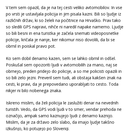
V tem sem opazil, da je na tej cesti veliko avtomobilov. In vse
po vrsti je ustavljala policija in jim pisala kazni. Bili so ljudje iz
različnih držav, ki so želeli na počitnice na Hrvaško. Prav tako
so sledili GPS napravi, nihče ni naredil napake namerno. Ljudje
so bili besni in ena turistka je začela snemati videoposnetke
policije, kričala je nanje, ker nikomur niso dovolili, da bi se
obrnil in poiskal pravo pot.
Ko sem dobil denarno kazen, sem se lahko obrnil in odšel.
Poskušal sem opozoriti ljudi v avtomobilih za mano, naj se
obrnejo, preden pridejo do policije, a so me policisti opazili in
so bili zelo jezni. Preveril sem tudi, ali obstaja kakšen znak na
cesti, ki pravi, da je prepovedano uporabljati to cesto. Toda
nikjer ni bilo nobenega znaka.
Iskreno mislim, da želi policija le zaslužiti denar na nevednih
turistih. Vedo, da GPS vodi ljudi v to smer, vendar prehoda ne
označijo, ampak samo kaznujejo ljudi z denarno kaznijo.
Mislim, da je za državo zelo slabo, da imajo ljudje takšno
izkušnjo, ko potujejo po Sloveniji.