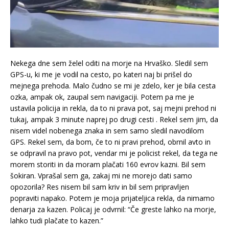
Nekega dne sem želel oditi na morje na Hrvaško. Sledil sem
GPS-u, ki me je vodil na cesto, po kateri naj bi prišel do
mejnega prehoda. Malo čudno se mi je zdelo, ker je bila cesta
ozka, ampak ok, zaupal sem navigaciji. Potem pa me je
ustavila policija in rekla, da to ni prava pot, saj mejni prehod ni
tukaj, ampak 3 minute naprej po drugi cesti . Rekel sem jim, da
nisem videl nobenega znaka in sem samo sledil navodilom
GPS. Rekel sem, da bom, če to ni pravi prehod, obrnil avto in
se odpravil na pravo pot, vendar mi je policist rekel, da tega ne
morem storiti in da moram plačati 160 evrov kazni. Bil sem
šokiran. Vprašal sem ga, zakaj mi ne morejo dati samo
opozorila? Res nisem bil sam kriv in bil sem pripravljen
popraviti napako. Potem je moja prijateljica rekla, da nimamo
denarja za kazen. Policaj je odvrnil: “Če greste lahko na morje,
lahko tudi plačate to kazen.”