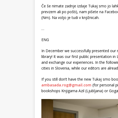
Če še nimate zadnje izdaje Tukaj smo jo lah
prevzem ali po pošti), nam pišete na Facebook 
(Nm). Na voljo je tudi v knjižnicah.
…
ENG
In December we successfully presented our n
library! It was our first public presentation 
and exchange our experiences. In the follow
cities in Slovenia, while our editors are alre
If you still don’t have the new Tukaj smo book
ambasada.rog@gmail.com
(for personal p
bookshops Knjigarna Azil (Ljubljana) or Goga