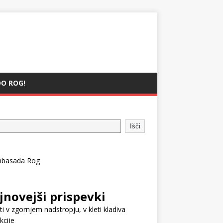
O ROG!
Išči
jnovejši prispevki
i v zgornjem nadstropju, v kleti kladiva
kcije