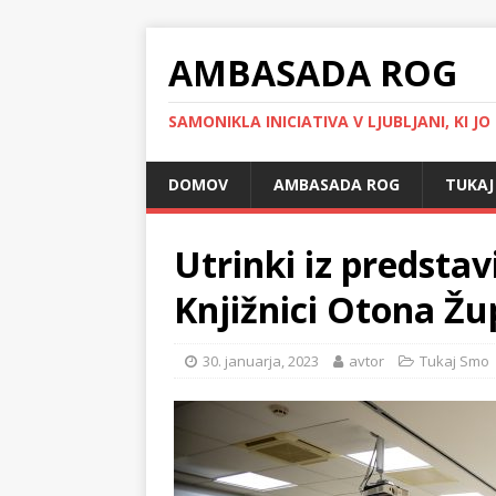
AMBASADA ROG
SAMONIKLA INICIATIVA V LJUBLJANI, KI JO
DOMOV
AMBASADA ROG
TUKAJ
Utrinki iz predsta
Knjižnici Otona Žu
30. januarja, 2023
avtor
Tukaj Smo