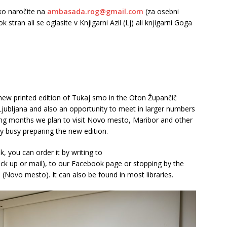
ko naročite na
ambasada.rog@gmail.com
(za osebni
stran ali se oglasite v Knjigarni Azil (Lj) ali knjigarni Goga
ew printed edition of Tukaj smo in the Oton Župančič
in Ljubljana and also an opportunity to meet in larger numbers
ing months we plan to visit Novo mesto, Maribor and other
ady busy preparing the new edition.
, you can order it by writing to
ick up or mail), to our Facebook page or stopping by the
 (Novo mesto). It can also be found in most libraries.