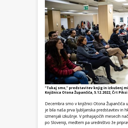
"Tukaj smo," predstavitev knjig in izkušenj 
Knjižnica Otona Župančiča, 5.12.2022, Črt Piksi
Decembra smo v knjižnici Otona Župančiča u
je bila naša prva ljubljanska predstavitev in h
izmenjali izkušnje. V prihajajočih mesecih 
po Sloveniji, medtem pa uredništvo že priprav