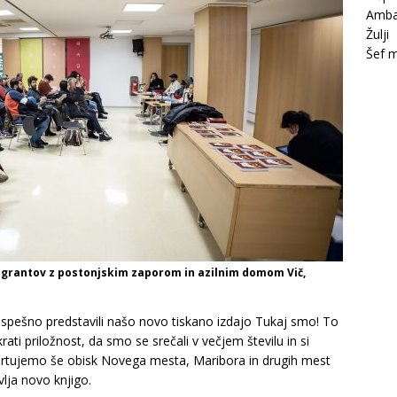
Amba
Žulji
Šef m
migrantov z postonjskim zaporom in azilnim domom Vič,
spešno predstavili našo novo tiskano izdajo Tukaj smo! To
krati priložnost, da smo se srečali v večjem številu in si
načrtujemo še obisk Novega mesta, Maribora in drugih mest
lja novo knjigo.