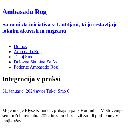
Ambasada Rog
Samonikla iniciativa v Ljubljani, ki jo sestavljajo
lokalni aktivisti in migranti.
Domov
Ambasada Rog
Tukaj Smo
Delovna Skupina Za Azil
Podprite Ambasado Rog!
Integracija v praksi
31. januarja, 2024
avtor
Tukaj Smo
0
Moje ime je Elyse Kinunda, prihajam pa iz Burundija. V Slovenijo
sem prišel novembra 2022 in zaprosil za azil zaradi problemov v
moji državi.