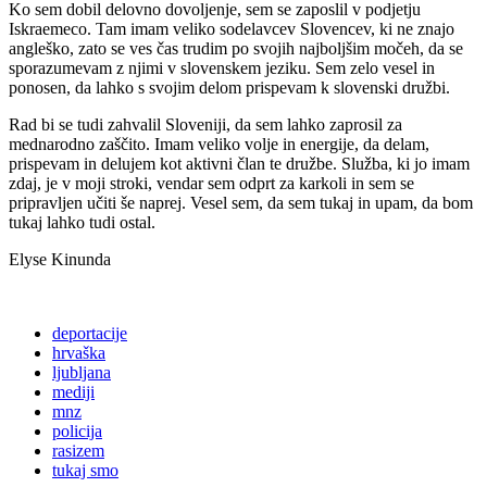
Ko sem dobil delovno dovoljenje, sem se zaposlil v podjetju
Iskraemeco. Tam imam veliko sodelavcev Slovencev, ki ne znajo
angleško, zato se ves čas trudim po svojih najboljšim močeh, da se
sporazumevam z njimi v slovenskem jeziku. Sem zelo vesel in
ponosen, da lahko s svojim delom prispevam k slovenski družbi.
Rad bi se tudi zahvalil Sloveniji, da sem lahko zaprosil za
mednarodno zaščito. Imam veliko volje in energije, da delam,
prispevam in delujem kot aktivni član te družbe. Služba, ki jo imam
zdaj, je v moji stroki, vendar sem odprt za karkoli in sem se
pripravljen učiti še naprej. Vesel sem, da sem tukaj in upam, da bom
tukaj lahko tudi ostal.
Elyse Kinunda
deportacije
hrvaška
ljubljana
mediji
mnz
policija
rasizem
tukaj smo