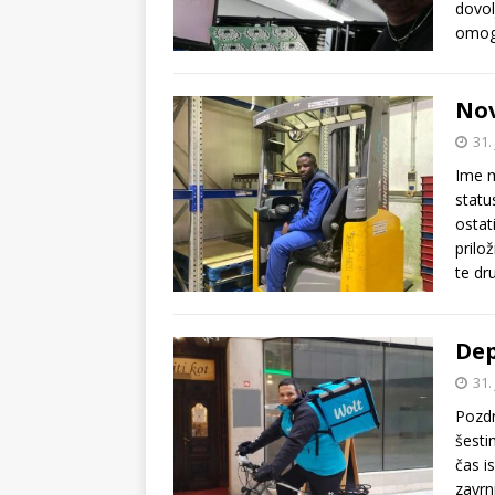
dovol
omogo
Nov
31.
Ime m
statu
ostati
prilo
te dr
Dep
31.
Pozdr
šesti
čas i
zavrn