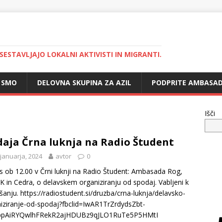
 SESTAVLJAJO LOKALNI AKTIVISTI IN MIGRANTI.
 SMO
DELOVNA SKUPINA ZA AZIL
PODPRITE AMBASAD
Išči
aja Črna luknja na Radio Študent
 januarja, 2024
avtor
0
 ob 12.00 v Črni luknji na Radio Študent: Ambasada Rog,
 in Cedra, o delavskem organiziranju od spodaj. Vabljeni k
šanju. https://radiostudent.si/druzba/crna-luknja/delavsko-
iziranje-od-spodaj?fbclid=IwAR1TrZrdydsZbt-
ppAiRYQwlhFRekR2ajHDUBz9qJLO1RuTe5P5HMtI