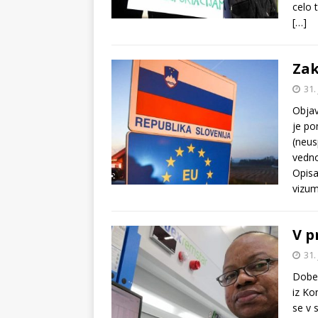
celo 
[…]
Zak
31.
Objav
je po
(neus
vedno
Opisa
vizu
V p
31.
Dober
iz Kon
se v 