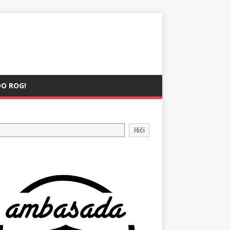
O ROG!
Išči