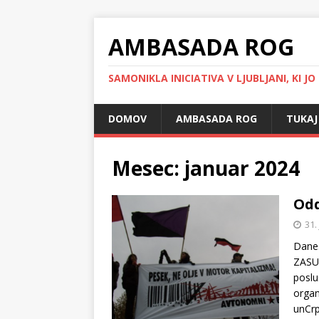
AMBASADA ROG
SAMONIKLA INICIATIVA V LJUBLJANI, KI JO
DOMOV
AMBASADA ROG
TUKAJ
Mesec:
januar 2024
Odd
31.
Danes
ZASUK
poslu
organ
unCr