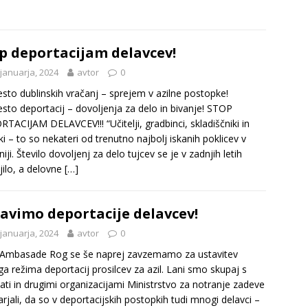
p deportacijam delavcev!
 januarja, 2024
avtor
0
to dublinskih vračanj – sprejem v azilne postopke!
to deportacij – dovoljenja za delo in bivanje! STOP
TACIJAM DELAVCEV!!! “Učitelji, gradbinci, skladiščniki in
ki – to so nekateri od trenutno najbolj iskanih poklicev v
iji. Število dovoljenj za delo tujcev se je v zadnjih letih
jilo, a delovne
[…]
avimo deportacije delavcev!
 januarja, 2024
avtor
0
 Ambasade Rog se še naprej zavzemamo za ustavitev
ga režima deportacij prosilcev za azil. Lani smo skupaj s
kati in drugimi organizacijami Ministrstvo za notranje zadeve
rjali, da so v deportacijskih postopkih tudi mnogi delavci –