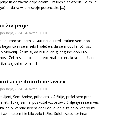
jenje in od takrat dalje delam v različnih sektorjih. To mi je
čilo, da razvijem svoje potenciale.
[…]
o življenje
 januarja, 2024
avtor
0
i je Francois, sem iz Burundija. Pred kratkim sem dobil
s begunca in sem zelo hvaležen, da sem dobil možnost
 v Sloveniji. Želim si, da bi tudi drugi begunci dobili to
žnost. Želim si, da bi nas prepoznali kot enakovredne člane
užbe, saj delamo in
[…]
ortacije dobrih delavcev
 januarja, 2024
avtor
0
avljeni, Sem Amine, prihajam iz Alžirije, prišel sem pred
mi leti. Tukaj sem si poskušal vzpostaviti življenje in sem ves
skal delo, vendar nisem dobil dovoljenja za delo, ker so mi
ili azil, zato mi je bilo zelo težko. Sploh zato, ker imam