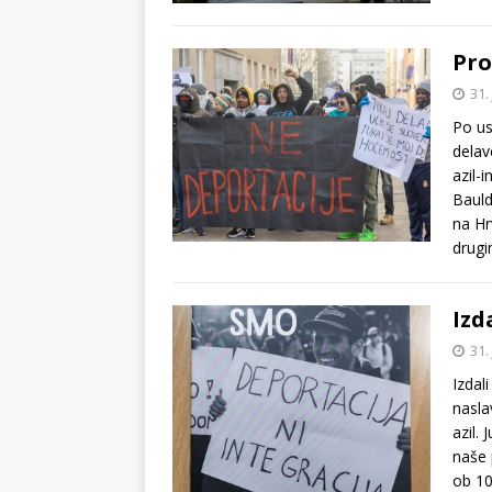
Pro
31.
Po us
delav
azil-
Bauld
na Hr
drugi
Izd
31.
Izdal
nasla
azil. 
naše 
ob 10