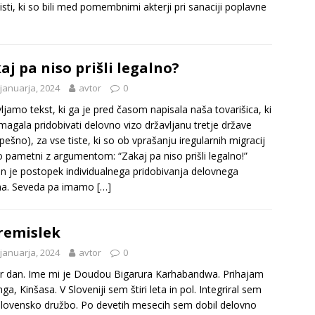
tisti, ki so bili med pomembnimi akterji pri sanaciji poplavne
aj pa niso prišli legalno?
 januarja, 2024
avtor
0
ljamo tekst, ki ga je pred časom napisala naša tovarišica, ki
magala pridobivati delovno vizo državljanu tretje države
pešno), za vse tiste, ki so ob vprašanju iregularnih migracij
 pametni z argumentom: “Zakaj pa niso prišli legalno!”
n je postopek individualnega pridobivanja delovnega
ma. Seveda pa imamo
[…]
remislek
 januarja, 2024
avtor
0
 dan. Ime mi je Doudou Bigarura Karhabandwa. Prihajam
ga, Kinšasa. V Sloveniji sem štiri leta in pol. Integriral sem
slovensko družbo. Po devetih mesecih sem dobil delovno