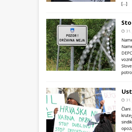
[…]
Sto
31.
Names
Names
DEPOR
vozni
Sloven
potro
Ust
31.
Člani
krute
sindi
opoza