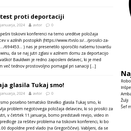
test proti deportaciji
 januarja, 2024
avtor
0
pešni tiskovni konferenci na temo ureditve položaja
cev v azilnih postopkih (https://www.rtvslo.si/…/prosilci-za-
in…/694453… ) nas je presenetilo sporočilo našemu tovarišu
winu, da se naj jutri zglasi v azilnem domu za deportacijo
vaško! Bauldwin je redno zaposleni delavec, ki je med
m več tednov prostovoljno pomagal pri sanaciji
[…]
Na
Robot
aja glasila Tukaj smo!
Inšpe
 januarja, 2024
avtor
0
Amba
Žulji
i smo posebno tematsko številko glasila Tukaj smo, ki
Šef m
vlja problem negotovega položaja delavcev, ki so prosilci za
Jutri, v četrtek 11.januarja, bomo predstavili revijo, video in
predloge za rešitev problema na tiskovni konferenci, ki bo
.00 dopoldne pred vlado (na Gregorčičevi). Vabljeni, da se