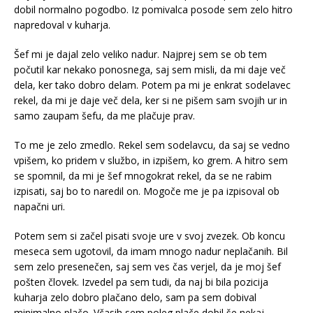
dobil normalno pogodbo. Iz pomivalca posode sem zelo hitro
napredoval v kuharja.
Šef mi je dajal zelo veliko nadur. Najprej sem se ob tem
počutil kar nekako ponosnega, saj sem misli, da mi daje več
dela, ker tako dobro delam. Potem pa mi je enkrat sodelavec
rekel, da mi je daje več dela, ker si ne pišem sam svojih ur in
samo zaupam šefu, da me plačuje prav.
To me je zelo zmedlo. Rekel sem sodelavcu, da saj se vedno
vpišem, ko pridem v službo, in izpišem, ko grem. A hitro sem
se spomnil, da mi je šef mnogokrat rekel, da se ne rabim
izpisati, saj bo to naredil on. Mogoče me je pa izpisoval ob
napačni uri.
Potem sem si začel pisati svoje ure v svoj zvezek. Ob koncu
meseca sem ugotovil, da imam mnogo nadur neplačanih. Bil
sem zelo presenečen, saj sem ves čas verjel, da je moj šef
pošten človek. Izvedel pa sem tudi, da naj bi bila pozicija
kuharja zelo dobro plačano delo, sam pa sem dobival
minimalno plačo. Včasih sem poleg plače dobil še nekaj