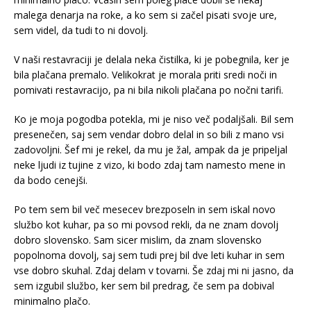
malega denarja na roke, a ko sem si začel pisati svoje ure,
sem videl, da tudi to ni dovolj.
V naši restavraciji je delala neka čistilka, ki je pobegnila, ker je
bila plačana premalo. Velikokrat je morala priti sredi noči in
pomivati restavracijo, pa ni bila nikoli plačana po nočni tarifi.
Ko je moja pogodba potekla, mi je niso več podaljšali. Bil sem
presenečen, saj sem vendar dobro delal in so bili z mano vsi
zadovoljni. Šef mi je rekel, da mu je žal, ampak da je pripeljal
neke ljudi iz tujine z vizo, ki bodo zdaj tam namesto mene in
da bodo cenejši.
Po tem sem bil več mesecev brezposeln in sem iskal novo
službo kot kuhar, pa so mi povsod rekli, da ne znam dovolj
dobro slovensko. Sam sicer mislim, da znam slovensko
popolnoma dovolj, saj sem tudi prej bil dve leti kuhar in sem
vse dobro skuhal. Zdaj delam v tovarni. Še zdaj mi ni jasno, da
sem izgubil službo, ker sem bil predrag, če sem pa dobival
minimalno plačo.