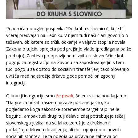
Priporočamo ogled prispevka “Do kruha s slovnico”, ki je bil
včeraj predvajan na Tedniku. V njem tudi naši člani govorijo o
težavah, ob katere so trčili, odkar je v veljavo stopila novela
Zakona o tujcih, sprejeta pod prejšnjo vlado (predlagana pa že
pred njo). Zahteva po opravljenem izpitu iz slovenščine kot
pogoju za registracijo na Zavodu za zaposlovanje (in s tem
tudi pogoju za dostop do socialnih transferjev) tako Slovenijo
uvršča med najstrožje države glede pomoči pri zgodnji
integraciji.
O tiraniji integracije smo
že pisali
, še enkrat pa poudarjamo:
“Da gre za odkriti rasizem države postane jasno, ko
pogledamo koga zakonske spremembe targetirajo: ne le
begunci, ampak tudi drugi tuji delavci zdaj potrebujejo tečaj
slovenskega jezika, da se lahko združijo z družinami,
podaljšajo delovna dovoljenja, ali dostopajo do osnovnih
socialnih storitev. Tega pogoja pa država ne zahteva od