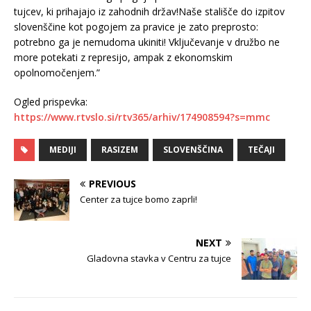
tujcev, ki prihajajo iz zahodnih držav!Naše stališče do izpitov
slovenščine kot pogojem za pravice je zato preprosto:
potrebno ga je nemudoma ukiniti! Vključevanje v družbo ne
more potekati z represijo, ampak z ekonomskim
opolnomočenjem.”
Ogled prispevka:
https://www.rtvslo.si/rtv365/arhiv/174908594?s=mmc
MEDIJI
RASIZEM
SLOVENŠČINA
TEČAJI
PREVIOUS
Center za tujce bomo zaprli!
NEXT
Gladovna stavka v Centru za tujce