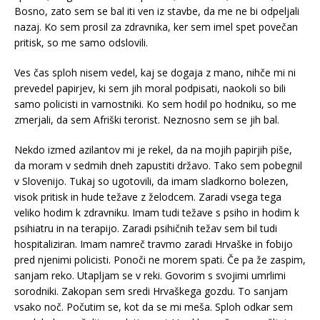
Bosno, zato sem se bal iti ven iz stavbe, da me ne bi odpeljali
nazaj. Ko sem prosil za zdravnika, ker sem imel spet povečan
pritisk, so me samo odslovili.
Ves čas sploh nisem vedel, kaj se dogaja z mano, nihče mi ni
prevedel papirjev, ki sem jih moral podpisati, naokoli so bili
samo policisti in varnostniki. Ko sem hodil po hodniku, so me
zmerjali, da sem Afriški terorist. Neznosno sem se jih bal.
Nekdo izmed azilantov mi je rekel, da na mojih papirjih piše,
da moram v sedmih dneh zapustiti državo. Tako sem pobegnil
v Slovenijo. Tukaj so ugotovili, da imam sladkorno bolezen,
visok pritisk in hude težave z želodcem. Zaradi vsega tega
veliko hodim k zdravniku. Imam tudi težave s psiho in hodim k
psihiatru in na terapijo. Zaradi psihičnih težav sem bil tudi
hospitaliziran. Imam namreč travmo zaradi Hrvaške in fobijo
pred njenimi policisti. Ponoči ne morem spati. Če pa že zaspim,
sanjam reko. Utapljam se v reki. Govorim s svojimi umrlimi
sorodniki. Zakopan sem sredi Hrvaškega gozdu. To sanjam
vsako noč. Počutim se, kot da se mi meša. Sploh odkar sem