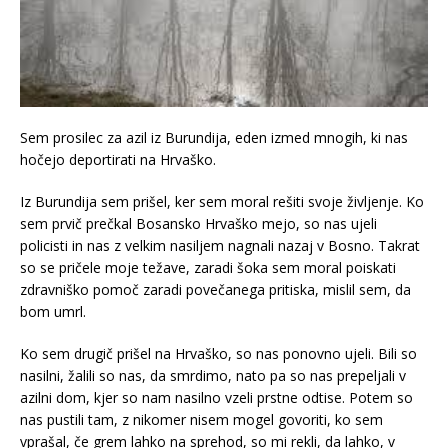
Sem prosilec za azil iz Burundija, eden izmed mnogih, ki nas
hočejo deportirati na Hrvaško.
Iz Burundija sem prišel, ker sem moral rešiti svoje življenje. Ko
sem prvič prečkal Bosansko Hrvaško mejo, so nas ujeli
policisti in nas z velkim nasiljem nagnali nazaj v Bosno. Takrat
so se pričele moje težave, zaradi šoka sem moral poiskati
zdravniško pomoč zaradi povečanega pritiska, mislil sem, da
bom umrl.
Ko sem drugič prišel na Hrvaško, so nas ponovno ujeli. Bili so
nasilni, žalili so nas, da smrdimo, nato pa so nas prepeljali v
azilni dom, kjer so nam nasilno vzeli prstne odtise. Potem so
nas pustili tam, z nikomer nisem mogel govoriti, ko sem
vprašal, če grem lahko na sprehod, so mi rekli, da lahko, v