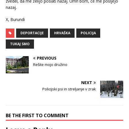
zvedel, da me želijo poslati nazaj. Umrl bom, če me pošljejo
nazaj.
X, Burundi
DEPORTACIJE
HRVAŠKA
POLICIJA
TUKAJ SMO
PREVIOUS
Rešite mojo družino
NEXT
Policijski psi in streljanje v zrak
BE THE FIRST TO COMMENT