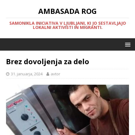
AMBASADA ROG
SAMONIKLA INICIATIVA V LJUBLJANI, KI JO SESTAVLJAJO
LOKALNI AKTIVISTI IN MIGRANTI.
Brez dovoljenja za delo
31. januarja, 2024
avtor