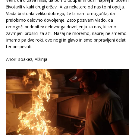
Vem, da država misli, da bomo obupali in odšli naprej in potem
životarili v kaki drugi državi. A za nekatere od nas to ni opcija.
Vlada bi storila veliko dobrega, če bi nam omogočila, da
pridobimo delovno dovoljenje. Zato pozivam Vlado, da
omogoči pridobitev delovnega dovoljenja za nas, ki smo
zavrnjeni prosilci za azil. Nazaj ne moremo, naprej ne smemo.
Imamo pa dve roki, dve nogi in glavo in smo pripravljeni delati
ter prispevati.
Anoir Boakez, Alžirija