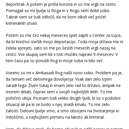
deportirali. A potem je prišla korona in so me vrgli na cesto.
Pomagali so mi ljudje iz Roga in v Rogu sem dobil sobo.
Takrat sem se tudi odločil, da ne bom nikoli več počel
kriminalnih stvari.
Potem so me čez nekaj mesecev spet zaprli v Center za tujce,
da bi končno izvršili mojo deportacijo. Toda moja država me ni
želela sprejeti, zato so me po šestih mesecih vrgli nazaj na
cesto. Vse skupaj sem bil v tisti mučilni napravi 9 mesecev. V
tem času pa so porušili Rog in moje sobe ni bilo več.
Vseeno so mi v Ambasadi Rog našli novo sobo. Problem pa je,
da nimam več delovnega dovoljenja. Vsak dan zelo trpim
zaradi tega. Živim tukaj in imam zelo rad to državo, ampak ne
morem delati, čeprav sem v svojih najboljših letih. To me
psihično ubija. Poznam tudi veliko drugih ljudi, ki so v podobni
situaciji ali pa ki se bodo v njej znašli kmalu. To me zelo
žalosti. Delovni ljudje smo, a smo obsojeni na životarjenje in
miloščino, v najhujšem primeru na lakoto ali kriminal.