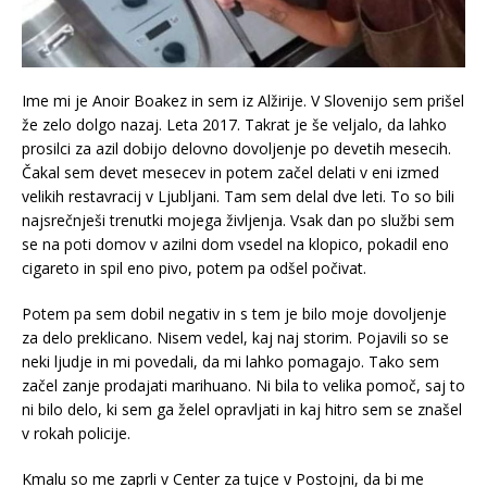
Ime mi je Anoir Boakez in sem iz Alžirije. V Slovenijo sem prišel
že zelo dolgo nazaj. Leta 2017. Takrat je še veljalo, da lahko
prosilci za azil dobijo delovno dovoljenje po devetih mesecih.
Čakal sem devet mesecev in potem začel delati v eni izmed
velikih restavracij v Ljubljani. Tam sem delal dve leti. To so bili
najsrečnješi trenutki mojega življenja. Vsak dan po službi sem
se na poti domov v azilni dom vsedel na klopico, pokadil eno
cigareto in spil eno pivo, potem pa odšel počivat.
Potem pa sem dobil negativ in s tem je bilo moje dovoljenje
za delo preklicano. Nisem vedel, kaj naj storim. Pojavili so se
neki ljudje in mi povedali, da mi lahko pomagajo. Tako sem
začel zanje prodajati marihuano. Ni bila to velika pomoč, saj to
ni bilo delo, ki sem ga želel opravljati in kaj hitro sem se znašel
v rokah policije.
Kmalu so me zaprli v Center za tujce v Postojni, da bi me